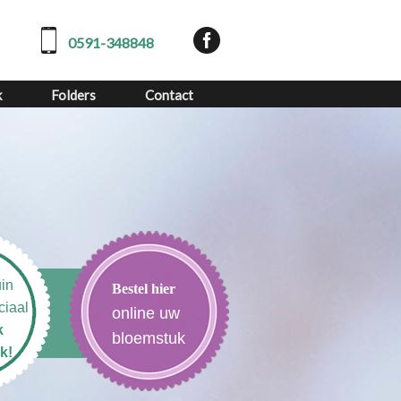
0591-348848
k
Folders
Contact
in
Bestel hier
ciaal
online uw
k
bloemstuk
k!