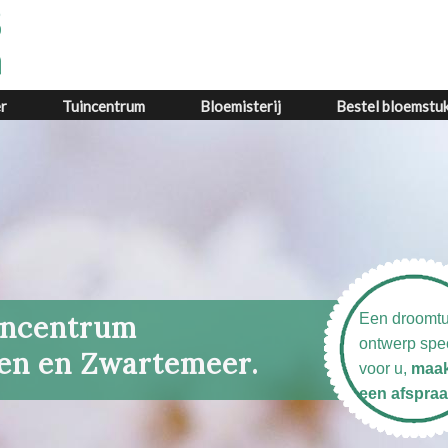
r
Tuincentrum
Bloemisterij
Bestel bloemstu
uincentrum
Een droomtu
ontwerp spe
een en Zwartemeer.
voor u,
maa
een afspraa