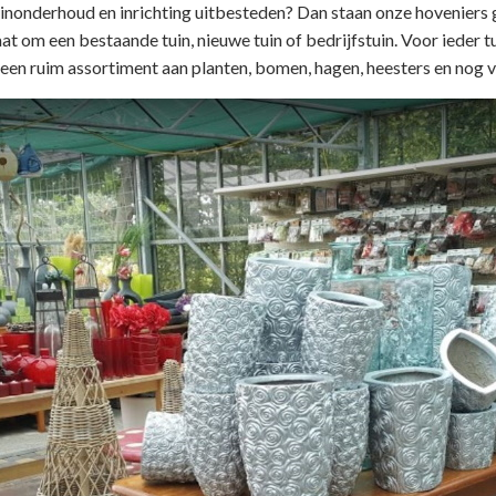
tuinonderhoud en inrichting uitbesteden? Dan staan onze hoveniers
t om een bestaande tuin, nieuwe tuin of bedrijfstuin. Voor ieder tu
r een ruim assortiment aan planten, bomen, hagen, heesters en nog v