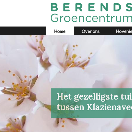
Home
Over ons
Hovenie
Het gezelligste t
tussen Klazienav