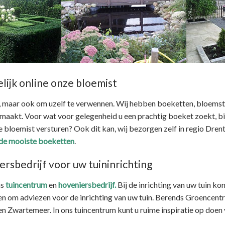
lijk online onze bloemist
n, maar ook om uzelf te verwennen. Wij hebben boeketten, bloems
akt. Voor wat voor gelegenheid u een prachtig boeket zoekt, bi
e bloemist versturen? Ook dit kan, wij bezorgen zelf in regio Dren
 de mooiste boeketten
.
rsbedrijf voor uw tuininrichting
ns
tuincentrum
en
hoveniersbedrijf.
Bij de inrichting van uw tuin ko
en om adviezen voor de inrichting van uw tuin. Berends Groencentr
en Zwartemeer. In ons tuincentrum kunt u ruime inspiratie op doen v