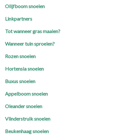
Olijfboom snoeien
Linkpartners
Tot wanneer gras maaien?
Wanneer tuin sproeien?
Rozen snoeien
Hortensia snoeien
Buxus snoeien
Appelboom snoeien
Oleander snoeien
Vlinderstruik snoeien
Beukenhaag snoeien