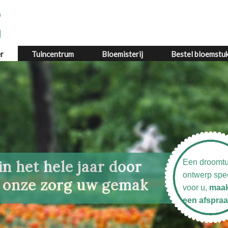
r
Tuincentrum
Bloemisterij
Bestel bloemstu
in het hele jaar door
Een droomtu
ontwerp spe
 onze zorg uw gemak
voor u,
maa
een afspraa