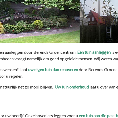
aten aanleggen door Berends Groencentrum.
Een tuin aanleggen
is e
amheden vraagt namelijk om goed opgeleide mensen. Wij weten w
gen wensen? Laat
uw eigen tuin dan renoveren
door Berends Groence
or u regelen.
natuurlijk net zo mooi blijven.
U
w tuin onderhoud
laat u over aan 
voor uw bedrijf. Onze hoveniers leggen voor u
een tuin aan die past b