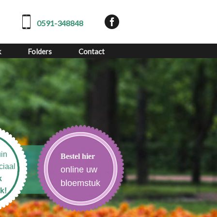
0591-348848
k
Folders
Contact
in
Bestel hier
ciaal
online uw
k
bloemstuk
k!