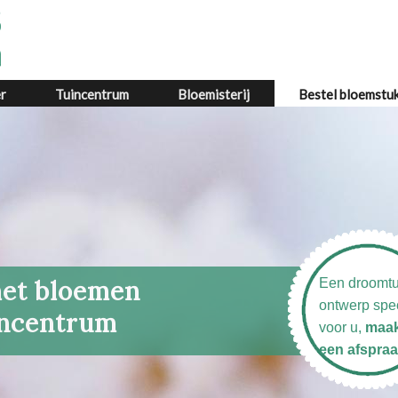
r
Tuincentrum
Bloemisterij
Bestel bloemstu
met bloemen
Een droomtu
ontwerp spe
encentrum
voor u,
maa
een afspraa