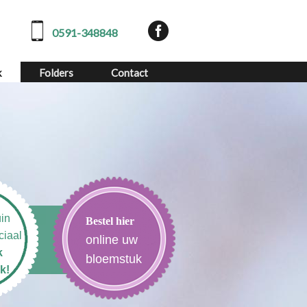
0591-348848
k
Folders
Contact
in
Bestel hier
ciaal
online uw
k
bloemstuk
k!