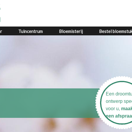
r
Tuincentrum
Bloemisterij
Bestel bloemstu
Een droomtu
ontwerp spe
voor u,
maa
een afspraa