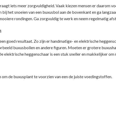
 vraagt iets meer zorgvuldigheid. Vaak kiezen mensen er daarom voo
in bij het snoeien van een buxusbol aan de bovenkant en ga langza
 mooiere rondingen. Ga zorgvuldig te werk en neem regelmatig afst
n
een goed resultaat. Zo zijn er handmatige- en elektrische heggen
oorbeeld buxusbollen en andere figuren. Moeten er grotere buxusha
e elektrische heggenschaar is een stuk sneller en makkelijker om 
n om de buxusplant te voorzien van een de juiste voedingstoffen.