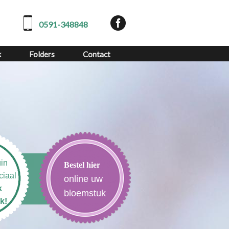
0591-348848
k
Folders
Contact
in
Bestel hier
ciaal
online uw
k
bloemstuk
k!