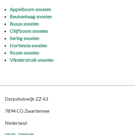
Appelboom snoeien
Beukenhaag snoeien
Buxus snoeien
Olijfboom snoeien
Sering snoeien
Hortensia snoeien
Rozen snoeien
Vlinderstruik snoeien
Dorpshuiswijk ZZ 43
7894 CG Zwartemeer
Nederland
0591-348848